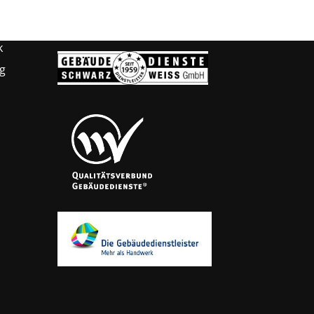
Zeichen für gute Qualität
k
g