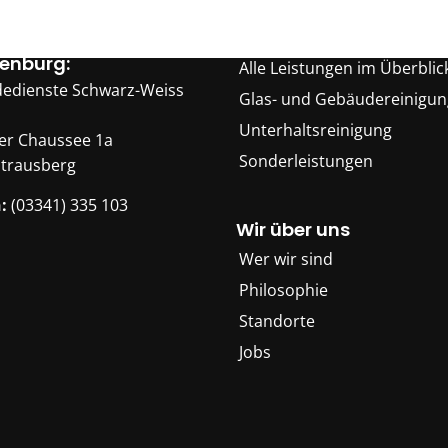
rlassung für
Unsere Leistungen
enburg:
Alle Leistungen im Überblic
edienste Schwarz-Weiss
Glas- und Gebäudereinigun
Unterhaltsreinigung
er Chaussee 1a
Sonderleistungen
Strausberg
:
(03341) 335 103
Wir über uns
Wer wir sind
Philosophie
Standorte
Jobs